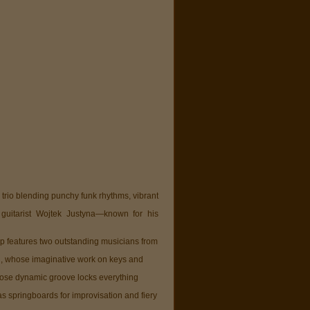
z trio blending punchy funk rhythms, vibrant
h guitarist Wojtek Justyna—known for his
oup features two outstanding musicians from
n, whose imaginative work on keys and
ose dynamic groove locks everything
as springboards for improvisation and fiery