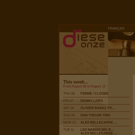
FRANÇAIS
This week...
From August 06 to August 12
THU 06
FERME / CLOSED
FRI 07
DONNY LIVES
SAT 08
OLIVIER BABAZ TR...
SUN 09
DAN THOUIN TRIO
MON 10
ALEX BELLEGARDE ...
TUE 11
LES MARDIS BIG B...
ALEX BELLEGARDE ...