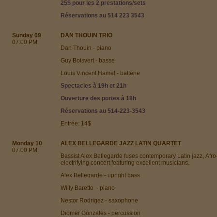
25$ pour les 2 prestations/sets
Réservations au 514 223 3543
Sunday 09
DAN THOUIN TRIO
07:00 PM
Dan Thouin - piano
Guy Boisvert - basse
Louis Vincent Hamel - batterie
Spectacles à 19h et 21h
Ouverture des portes à 18h
Réservations au 514-223-3543
Entrée: 14$
Monday 10
ALEX BELLEGARDE JAZZ LATIN QUARTET
07:00 PM
Bassist Alex Bellegarde fuses contemporary Latin jazz, Afr
electrifying concert featuring excellent musicians.
Alex Bellegarde - upright bass
Willy Baretto - piano
Nestor Rodrigez - saxophone
Diomer Gonzales - percussion