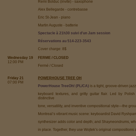
Remi Bolduc (invité) - saxophone
Alex Bellegarde - contrebasse
Eric St-Jean - piano
Martin Auguste - batterie
Spectacle à 21h30 suivi d'un Jam session
Réservations au 514-223-3543
Cover charge: 8$
Wednesday 19
FERME / CLOSED
12:00 PM
Fermé / Closed
Friday 21
POWERHOUSE TREE OH
07:00 PM
PowerHouse TreeOh! (PL/CA)
is a tight, groove-driven jaz
keyboard textures, and gritty guitar flair. Led by Polis
distinctive
tone, versatility, and inventive compositional style—the gr
Montreal’s vibrant music scene: keyboardist David Ryshpa
synthesizer adds color and depth; and Shayneondrums, wh
in place. Together, they use Wojtek’s original compositions 