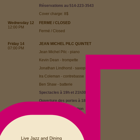
Réservations au 514-223-3543
Cover charge: 8$
Wednesday 12
FERME / CLOSED
12:00 PM
Fermé / Closed
Friday 14
JEAN MICHEL PILC QUINTET
07:00 PM
Jean Michel Pilc - piano
Kevin Dean - trompette
Jonathan Lindhorst - saxophone
Ira Coleman - contrebasse
Ben Shaw - batterie
Spectacles
à 19h et 21h30
Ouverture des portes à 18h
15$ pour 1 set/prestation
25$ pour 2 sets/prestations
Réservations au 514-223-3543
Saturday 15
Live Jazz and Dining
YANNICK RIEU