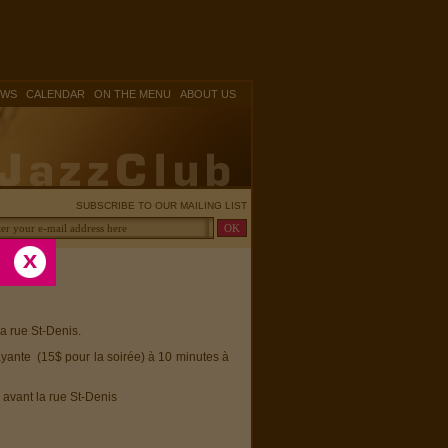
|
|
|
OWS
CALENDAR
ON THE MENU
ABOUT US
SUBSCRIBE TO OUR MAILING LIST
la rue St-Denis.
ayante (15$ pour la soirée) à 10 minutes à
 avant la rue St-Denis