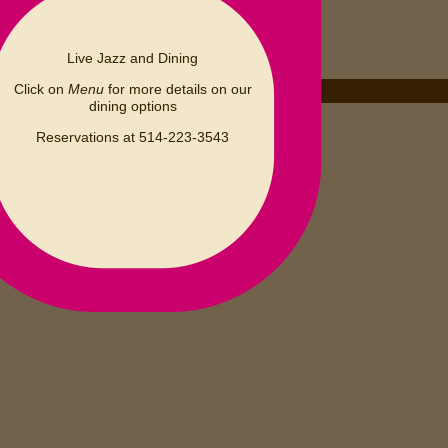
Live Jazz and Dining
Click on
Menu
for more details on our
dining options
FRIDAY 09
JANUARY 2026
Reservations at 514-223-3543
S
M
T
W
T
F
S
1
2
3
4
5
6
7
8
9
10
15
17
11
12
13
14
16
22
23
24
18
19
20
21
30
31
25
26
27
28
29