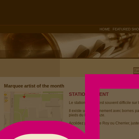
|
HOME
FEATURED SH
Marquee artist of the month
STATIONNEMENT
Le stationnement est souvent difficile sur 
Il existe un stationnement avec bornes p
pieds du Dièse Onze.
Accédez par la rue Roy ou Cherrier, juste