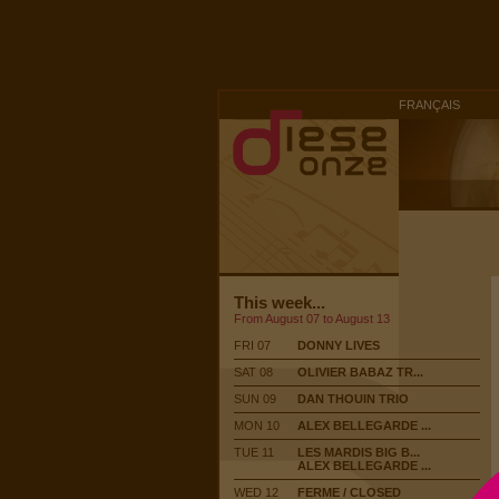
FRANÇAIS
This week...
From August 07 to August 13
FRI 07
DONNY LIVES
SAT 08
OLIVIER BABAZ TR...
SUN 09
DAN THOUIN TRIO
MON 10
ALEX BELLEGARDE ...
TUE 11
LES MARDIS BIG B...
ALEX BELLEGARDE ...
WED 12
FERME / CLOSED