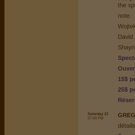
the sp
note.
Wojtek
David 
Shayn
Spect
Ouver
15$ p
25$ po
Réser
Saturday 22
GREG
07:00 PM
détail