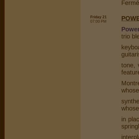
Fermé
Friday 21
POWE
07:00 PM
Power
trio b
keybo
guitar
tone, 
featur
Montr
whose
synth
whose
in pla
spring
interp