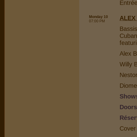
Entrée
Monday 10
ALEX
07:00 PM
Bassis
Cuban 
featur
Alex B
Willy 
Nesto
Diome
Shows
Doors
Réser
Cover