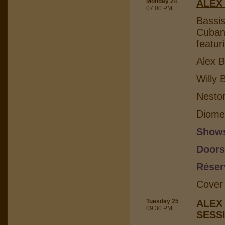
Monday 24
ALEX
07:00 PM
Bassis
Cuban 
featur
Alex B
Willy 
Nesto
Diome
Shows
Doors
Réser
Cover
Tuesday 25
ALEX
09:30 PM
SESS