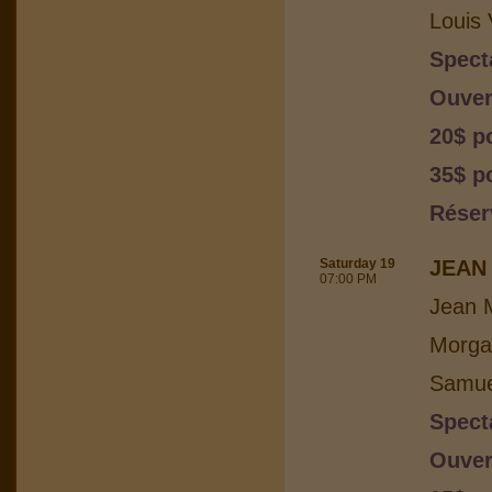
Louis 
Spect
Ouver
20$ p
35$ po
Réser
Saturday 19
JEAN 
07:00 PM
Jean M
Morga
Samuel
Spect
Ouver