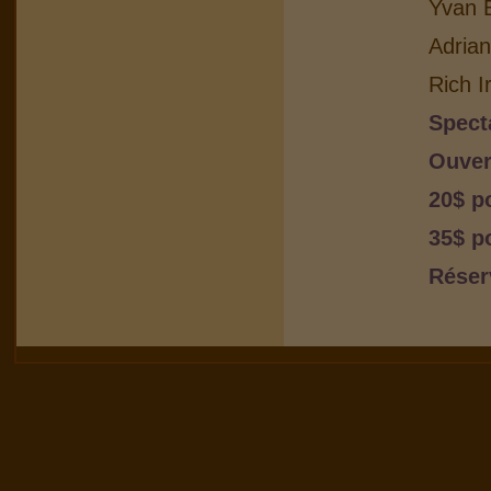
Yvan B
Adria
Rich I
Spect
Ouver
20$ p
35$ p
Réser