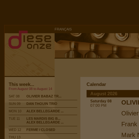
FRANÇAIS
This week...
Calendar
From August 08 to August 14
August 2026
SAT 08
OLIVIER BABAZ TR...
Saturday 08
OLIV
SUN 09
DAN THOUIN TRIO
07:00 PM
MON 10
ALEX BELLEGARDE ...
Olivie
TUE 11
LES MARDIS BIG B...
ALEX BELLEGARDE ...
Frank
WED 12
FERME / CLOSED
Mark N
THU 13