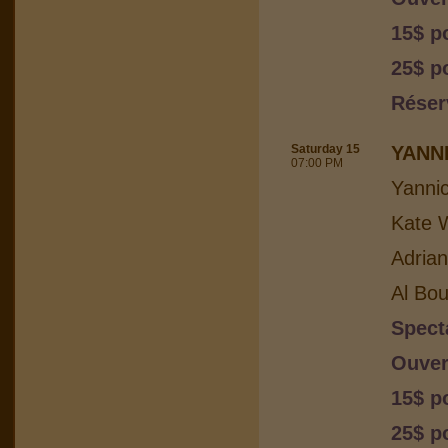
15$ p
25$ p
Réser
Saturday 15
YANN
07:00 PM
Yanni
Kate W
Adria
Al Bou
Spect
Ouver
15$ p
25$ p