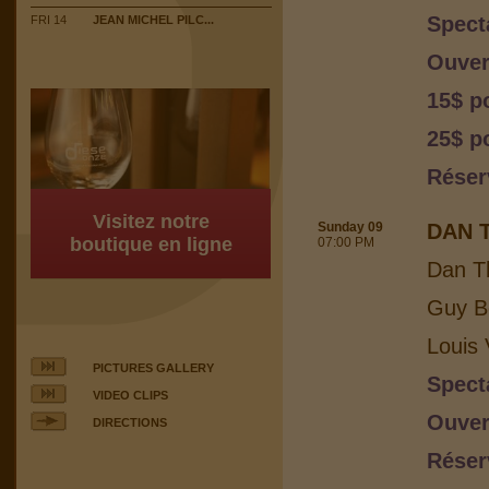
Spect
FRI 14
JEAN MICHEL PILC...
Ouver
15$ p
25$ po
Réser
Visitez notre
Sunday 09
DAN 
boutique en ligne
07:00 PM
Dan T
Guy Bo
Louis 
PICTURES GALLERY
Spect
VIDEO CLIPS
Ouver
DIRECTIONS
Réser