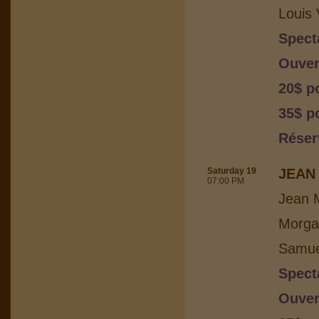
Louis 
Spect
Ouver
20$ p
35$ po
Réser
Saturday 19
JEAN 
07:00 PM
Jean M
Morga
Samuel
Spect
Ouver