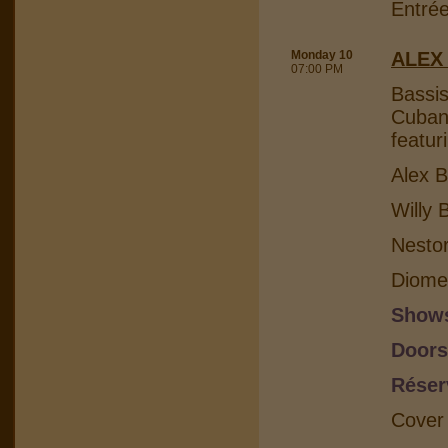
Entrée
Monday 10
ALEX
07:00 PM
Bassis
Cuban 
featur
Alex B
Willy 
Nesto
Diome
Shows
Doors
Réser
Cover