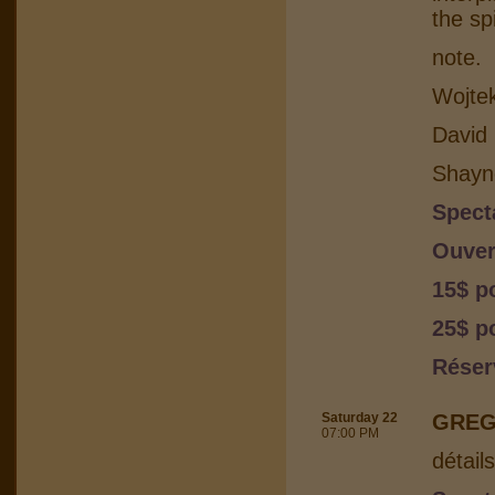
the sp
note.
Wojtek
David 
Shayn
Spect
Ouver
15$ p
25$ po
Réser
Saturday 22
GREG
07:00 PM
détail