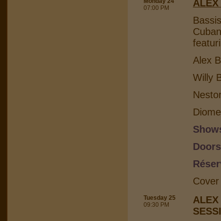
Monday 24
ALEX
07:00 PM
Bassis
Cuban 
featur
Alex B
Willy 
Nesto
Diome
Shows
Doors
Réser
Cover
Tuesday 25
ALEX
09:30 PM
SESS