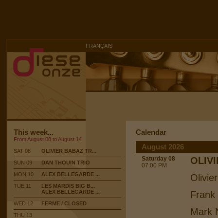
FRANÇAIS
This week...
Calendar
From August 08 to August 14
August 2026
SAT 08
OLIVIER BABAZ TR...
Saturday 08
OLIV
SUN 09
DAN THOUIN TRIO
07:00 PM
MON 10
ALEX BELLEGARDE ...
Olivie
TUE 11
LES MARDIS BIG B...
ALEX BELLEGARDE ...
Frank
WED 12
FERME / CLOSED
Mark N
THU 13