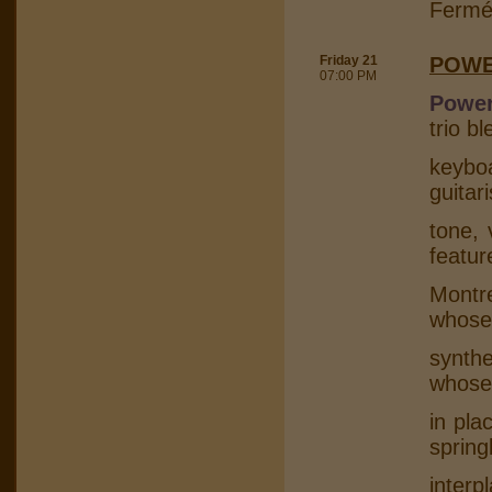
Fermé
Friday 21
POWE
07:00 PM
Power
trio b
keybo
guitar
tone, 
featur
Montr
whose
synth
whose
in pla
spring
interp