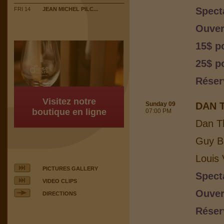
Spect
FRI 14
JEAN MICHEL PILC...
Ouver
15$ p
25$ po
Réser
Visitez notre
Sunday 09
DAN 
boutique en ligne
07:00 PM
Dan T
Guy Bo
Louis 
PICTURES GALLERY
Spect
VIDEO CLIPS
Ouver
DIRECTIONS
Réser