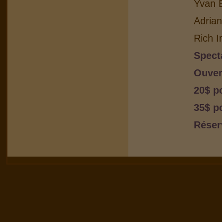
Yvan B
Adria
Rich I
Spect
Ouver
20$ p
35$ p
Réser