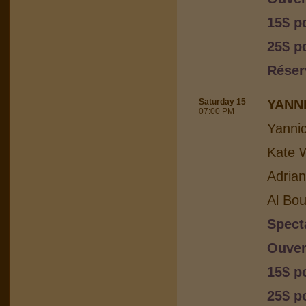
15$ p
25$ p
Réser
Saturday 15
YANN
07:00 PM
Yanni
Kate W
Adria
Al Bou
Spect
Ouver
15$ p
25$ p