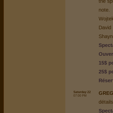
the sp
note.
Wojtek
David 
Shayn
Spect
Ouver
15$ p
25$ po
Réser
Saturday 22
GREG
07:00 PM
détail
Spect