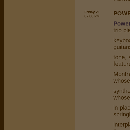
Friday 21
POWE
07:00 PM
Power
trio b
keybo
guitar
tone, 
featur
Montr
whose
synth
whose
in pla
spring
interp