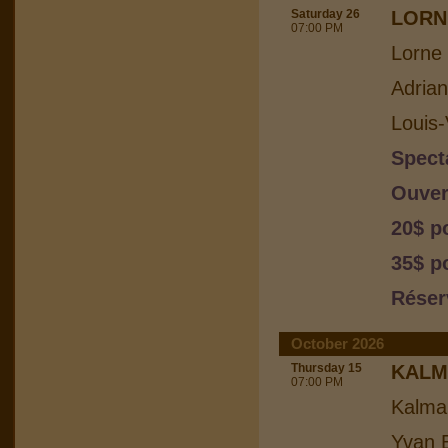
Saturday 26
LORN
07:00 PM
Lorne 
Adria
Louis-
Spect
Ouver
20$ p
35$ p
Réser
October 2026
Thursday 15
KALM
07:00 PM
Kalma
Yvan B