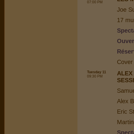
07:00 PM
Joe Su
17 mus
Spect
Ouver
Réser
Cover
Tuesday 11
ALEX
09:30 PM
SESS
Samuel
Alex B
Eric S
Martin
Spect