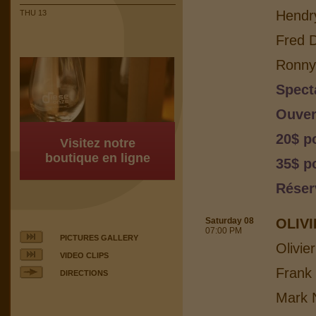
Hendr
THU 13
Fred 
Ronny 
Spect
Ouver
20$ p
Visitez notre
boutique en ligne
35$ p
Réser
Saturday 08
OLIV
07:00 PM
PICTURES GALLERY
Olivie
VIDEO CLIPS
Frank
DIRECTIONS
Mark N