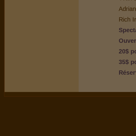
Adria
Rich I
Spect
Ouver
20$ p
35$ p
Réser