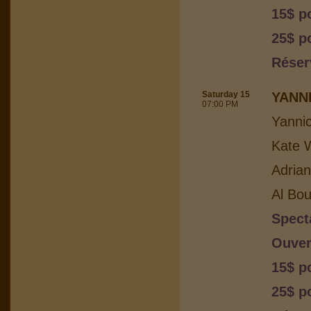
15$ p
25$ p
Réser
Saturday 15
YANN
07:00 PM
Yanni
Kate W
Adria
Al Bou
Spect
Ouver
15$ p
25$ p