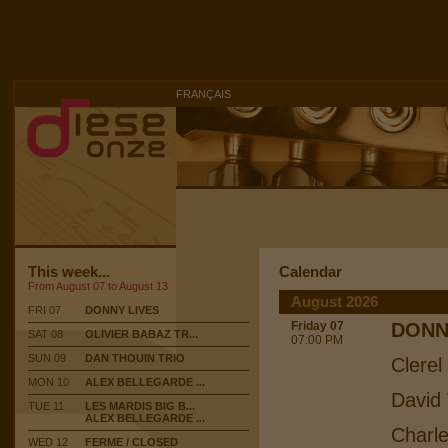
FRANÇAIS
This week...
Calendar
From August 07 to August 13
August 2026
FRI 07
DONNY LIVES
Friday 07
DONN
SAT 08
OLIVIER BABAZ TR...
07:00 PM
SUN 09
DAN THOUIN TRIO
Clerel
MON 10
ALEX BELLEGARDE ...
David 
TUE 11
LES MARDIS BIG B...
ALEX BELLEGARDE ...
Charle
WED 12
FERME / CLOSED