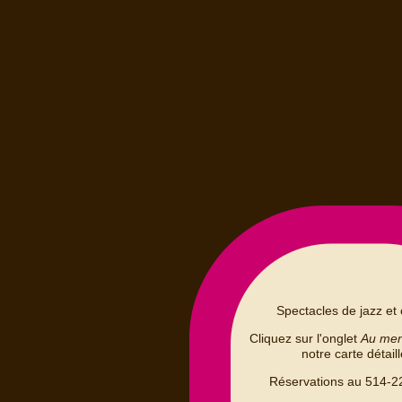
Spectacles de jazz et 
Cliquez sur l'onglet
Au me
notre carte détail
Réservations au 514-2