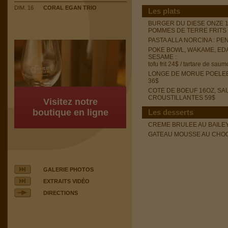
DIM. 16
CORAL EGAN TRIO
Les plats
BURGER DU DIESE ONZE 1
POMMES DE TERRE FRITS 
PASTA ALLA NORCINA : PE
POKE BOWL, WAKAME, ED
SESAME :
tofu frit 24$ / tartare de sau
LONGE DE MORUE POELEE,
36$
COTE DE BOEUF 16OZ, S
CROUSTILLANTES 59$
Visitez notre
boutique en ligne
Les desserts
CREME BRULEE AU BAILEY
GATEAU MOUSSE AU CHOC
GALERIE PHOTOS
EXTRAITS VIDÉO
DIRECTIONS