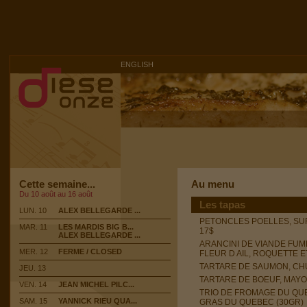
ENGLISH
Cette semaine...
Au menu
Du 10 août au 16 août
Les tapas
LUN. 10
ALEX BELLEGARDE ...
PETONCLES POELLES, SU
MAR. 11
LES MARDIS BIG B...
17$
ALEX BELLEGARDE ...
ARANCINI DE VIANDE FUM
MER. 12
FERME / CLOSED
FLEUR D AIL, ROQUETTE 
TARTARE DE SAUMON, CH
JEU. 13
TARTARE DE BOEUF, MAY
VEN. 14
JEAN MICHEL PILC...
TRIO DE FROMAGE DU QUEB
SAM. 15
YANNICK RIEU QUA...
GRAS DU QUEBEC (30GR)