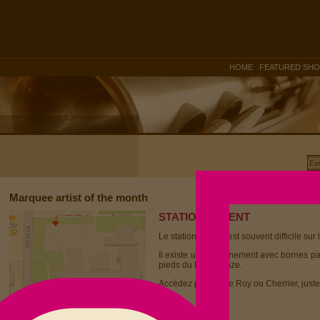
|
HOME
FEATURED SH
Marquee artist of the month
STATIONNEMENT
Le stationnement est souvent difficile sur 
Il existe un stationnement avec bornes p
pieds du Dièse Onze.
Accédez par la rue Roy ou Cherrier, juste