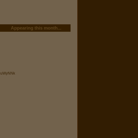
Appearing this month...
z3uWyNNk