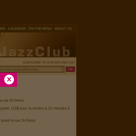
|
|
|
OWS
CALENDAR
ON THE MENU
ABOUT US
SUBSCRIBE TO OUR MAILING LIST
la rue St-Denis.
ayante (15$ pour la soirée) à 10 minutes à
 avant la rue St-Denis