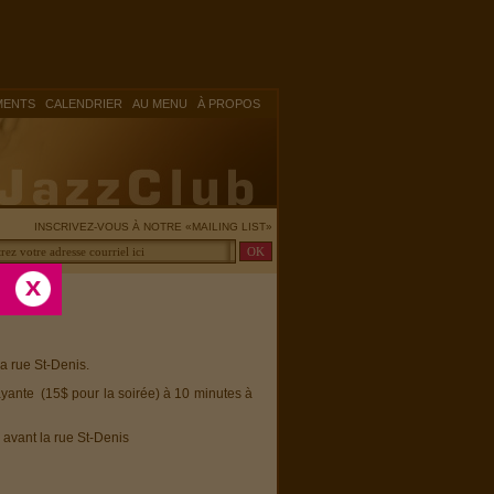
|
|
|
MENTS
CALENDRIER
AU MENU
À PROPOS
INSCRIVEZ-VOUS À NOTRE «MAILING LIST»
la rue St-Denis.
ayante (15$ pour la soirée) à 10 minutes à
 avant la rue St-Denis