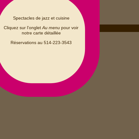
Spectacles de jazz et cuisine
Cliquez sur l'onglet
Au menu
pour voir
notre carte détaillée
MERCREDI 01
JUIN 2022
Réservations au 514-223-3543
D
L
M
M
J
V
S
2
3
4
1
5
6
11
7
8
9
10
17
18
12
13
14
15
16
23
24
25
19
20
21
22
27
28
29
30
26