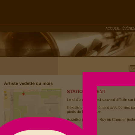
|
ACCUEIL
ÉVÈNE
Artiste vedette du mois
STATIONNEMENT
Le stationnement est souvent difficile sur 
Il existe un stationnement avec bornes p
pieds du Dièse Onze.
Accédez par la rue Roy ou Cherrier, juste