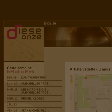
ENGLISH
Cette semaine...
Artiste vedette du mois
Du 09 août au 15 août
DIM. 09
DAN THOUIN TRIO
LUN. 10
ALEX BELLEGARDE ...
MAR. 11
LES MARDIS BIG B...
ALEX BELLEGARDE ...
MER. 12
FERME / CLOSED
JEU. 13
VEN. 14
JEAN MICHEL PILC...