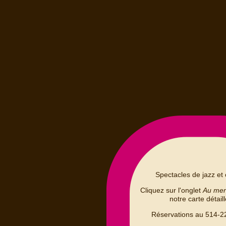
Spectacles de jazz et 
Cliquez sur l'onglet
Au me
notre carte détail
Réservations au 514-2