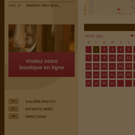
SAM. 15
YANNICK RIEU QUA...
AOUT 2022
D
L
M
M
J
V
2
3
4
5
1
9
11
12
7
8
10
Visitez notre
15
16
18
19
boutique en ligne
14
17
23
25
26
21
22
24
30
28
29
31
GALERIE PHOTOS
EXTRAITS VIDÉO
DIRECTIONS