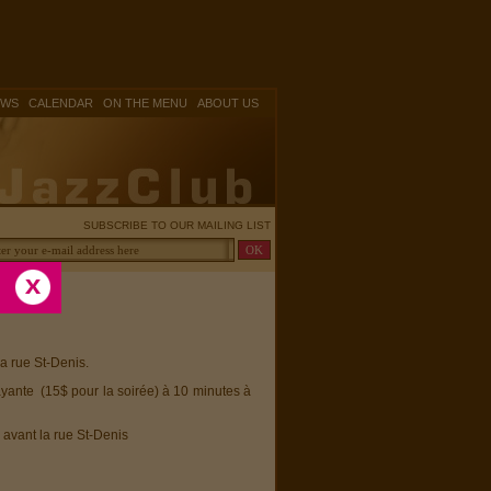
|
|
|
OWS
CALENDAR
ON THE MENU
ABOUT US
SUBSCRIBE TO OUR MAILING LIST
la rue St-Denis.
ayante (15$ pour la soirée) à 10 minutes à
 avant la rue St-Denis