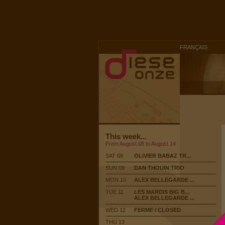
FRANÇAIS
This week...
From August 08 to August 14
SAT 08
OLIVIER BABAZ TR...
SUN 09
DAN THOUIN TRIO
MON 10
ALEX BELLEGARDE ...
TUE 11
LES MARDIS BIG B...
ALEX BELLEGARDE ...
WED 12
FERME / CLOSED
THU 13