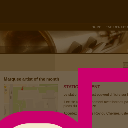
|
HOME
FEATURED SH
Marquee artist of the month
STATIONNEMENT
Le stationnement est souvent difficile sur 
Il existe un stationnement avec bornes p
pieds du Dièse Onze.
Accédez par la rue Roy ou Cherrier, juste