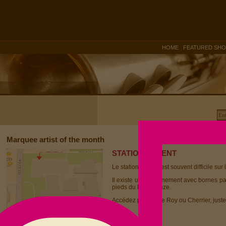
|
HOME
FEATURED SH
Marquee artist of the month
STATIONNEMENT
Le stationnement est souvent difficile sur 
Il existe un stationnement avec bornes p
pieds du Dièse Onze.
Accédez par la rue Roy ou Cherrier, juste