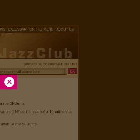
|
|
|
OWS
CALENDAR
ON THE MENU
ABOUT US
SUBSCRIBE TO OUR MAILING LIST
la rue St-Denis.
ayante (15$ pour la soirée) à 10 minutes à
 avant la rue St-Denis