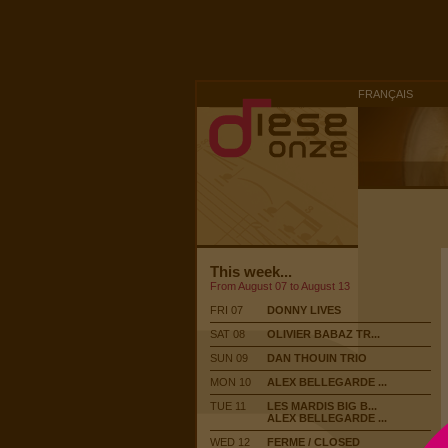
FRANÇAIS
This week...
From August 07 to August 13
FRI 07
DONNY LIVES
SAT 08
OLIVIER BABAZ TR...
SUN 09
DAN THOUIN TRIO
MON 10
ALEX BELLEGARDE ...
TUE 11
LES MARDIS BIG B...
ALEX BELLEGARDE ...
WED 12
FERME / CLOSED