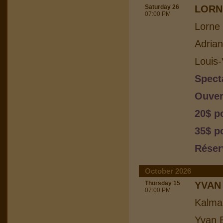
Saturday 26
LORN
07:00 PM
Lorne 
Adria
Louis-
Spect
Ouver
20$ p
35$ p
Réser
October 2026
Thursday 15
YVAN
07:00 PM
Kalma
Yvan B