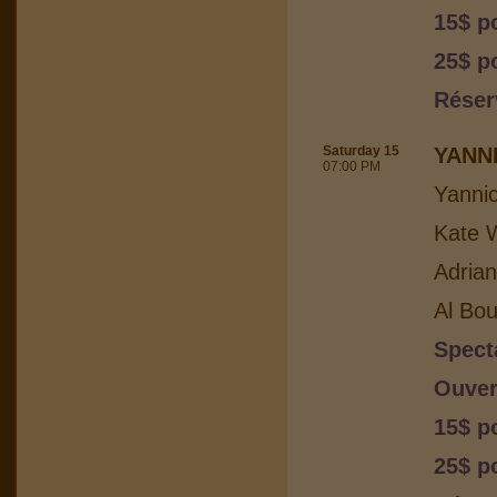
15$ p
25$ p
Réser
Saturday 15
YANN
07:00 PM
Yanni
Kate W
Adria
Al Bou
Spect
Ouver
15$ p
25$ p