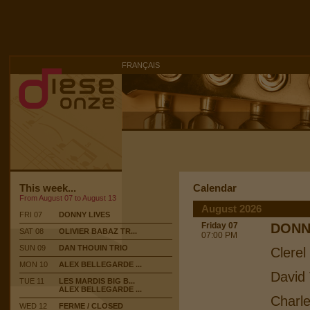
FRANÇAIS
This week...
Calendar
From August 07 to August 13
August 2026
FRI 07
DONNY LIVES
Friday 07
DONN
SAT 08
OLIVIER BABAZ TR...
07:00 PM
SUN 09
DAN THOUIN TRIO
Clerel
MON 10
ALEX BELLEGARDE ...
David 
TUE 11
LES MARDIS BIG B...
ALEX BELLEGARDE ...
Charle
WED 12
FERME / CLOSED