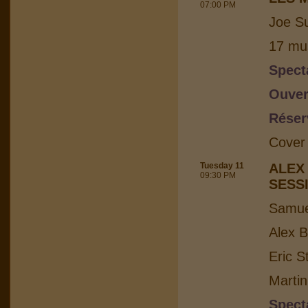
07:00 PM
Joe Su
17 mus
Spect
Ouver
Réser
Cover
Tuesday 11
ALEX
09:30 PM
SESS
Samuel
Alex B
Eric S
Martin
Spect