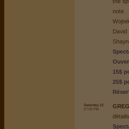
the sp
note.
Wojtek
David 
Shayn
Spect
Ouver
15$ p
25$ po
Réser
Saturday 22
GREG
07:00 PM
détail
Spect