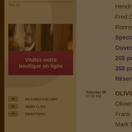
Hendr
THU 13
Fred 
Ronny 
Spect
Ouver
20$ p
Visitez notre
boutique en ligne
35$ p
Réser
Saturday 08
OLIV
07:00 PM
PICTURES GALLERY
Olivie
VIDEO CLIPS
Frank
DIRECTIONS
Mark N