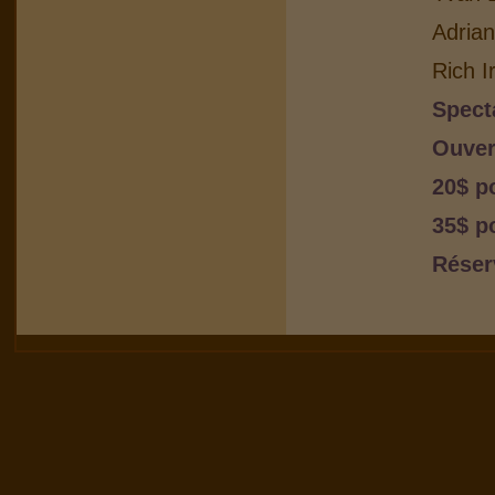
Adria
Rich I
Spect
Ouver
20$ p
35$ p
Réser