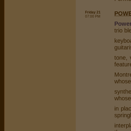
Friday 21
POWE
07:00 PM
Power
trio b
keybo
guitar
tone, 
featur
Montr
whose
synth
whose
in pla
spring
interp