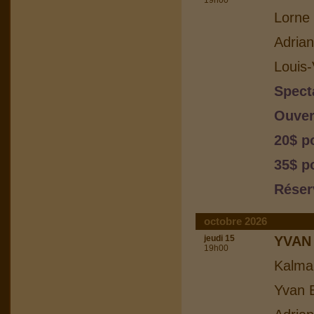
19h00
Lorne 
Adria
Louis-
Spect
Ouver
20$ p
35$ p
Réser
octobre 2026
jeudi 15
YVAN
19h00
Kalma
Yvan B