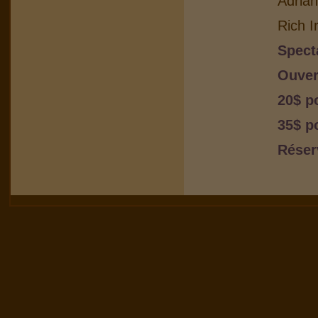
Adria
Rich I
Spect
Ouver
20$ p
35$ p
Réser