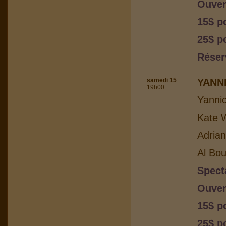
Ouver
15$ p
25$ p
Réser
samedi 15
YANN
19h00
Yanni
Kate W
Adria
Al Bou
Spect
Ouver
15$ p
25$ p