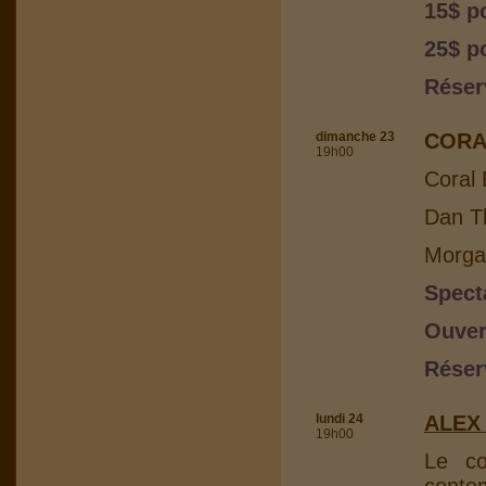
15$ p
25$ p
Réser
dimanche 23
CORA
19h00
Coral 
Dan Th
Morga
Spect
Ouver
Réser
lundi 24
ALEX
19h00
Le co