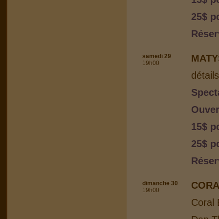
25$ p
Réser
samedi 29
MATY
19h00
détail
Spect
Ouver
15$ p
25$ p
Réser
dimanche 30
CORA
19h00
Coral 