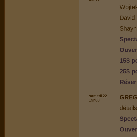
Wojtek
David 
Shayn
Spect
Ouver
15$ p
25$ po
Réser
samedi 22
GREG
19h00
détail
Spect
Ouver