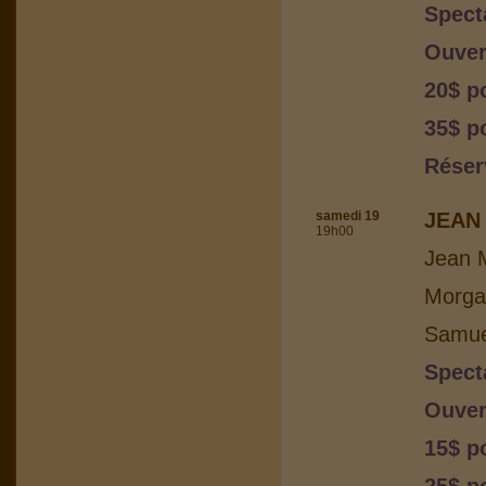
Spect
Ouver
20$ p
35$ po
Réser
samedi 19
JEAN 
19h00
Jean M
Morga
Samuel
Spect
Ouver
15$ p