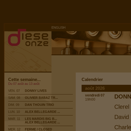
ENGLISH
Cette semaine...
Calendrier
Du 07 août au 13 août
août 2026
VEN. 07
DONNY LIVES
vendredi 07
DONN
SAM. 08
OLIVIER BABAZ TR...
19h00
DIM. 09
DAN THOUIN TRIO
Clerel
LUN. 10
ALEX BELLEGARDE ...
David 
MAR. 11
LES MARDIS BIG B...
ALEX BELLEGARDE ...
Charle
MER. 12
FERME / CLOSED