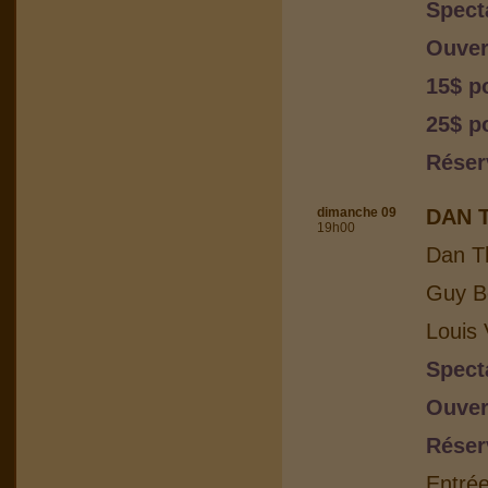
Spect
Ouver
15$ p
25$ po
Réser
dimanche 09
DAN 
19h00
Dan T
Guy Bo
Louis 
Spect
Ouver
Réser
Entrée