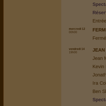
Spect
Réser
Entrée
mercredi 12
FERM
00h00
Fermé
vendredi 14
JEAN
19h00
Jean M
Kevin 
Jonat
Ira Co
Ben Sh
Spect