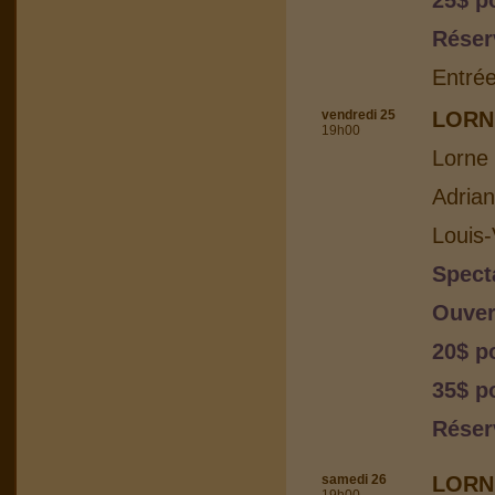
25$ p
Réser
Entrée
vendredi 25
LORN
19h00
Lorne 
Adria
Louis-
Spect
Ouver
20$ p
35$ p
Réser
samedi 26
LORN