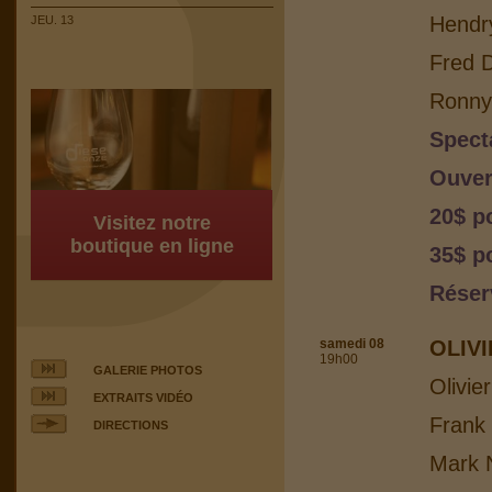
Hendr
JEU. 13
Fred 
Ronny 
Spect
Ouver
20$ p
Visitez notre
boutique en ligne
35$ p
Réser
samedi 08
OLIV
19h00
GALERIE PHOTOS
Olivie
EXTRAITS VIDÉO
Frank
DIRECTIONS
Mark N