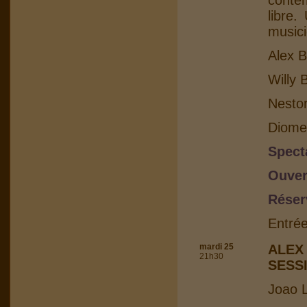
conte
libre.
musici
Alex B
Willy 
Nesto
Diome
Spect
Ouver
Réser
Entrée
mardi 25
ALEX
21h30
SESS
Joao L