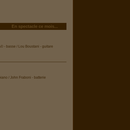
En spectacle ce mois...
 - basse / Lou Boustani - guitare
iano / John Fraboni - batterie