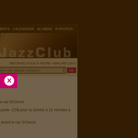
|
|
|
MENTS
CALENDRIER
AU MENU
À PROPOS
INSCRIVEZ-VOUS À NOTRE «MAILING LIST»
la rue St-Denis.
ayante (15$ pour la soirée) à 10 minutes à
 avant la rue St-Denis