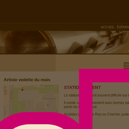
|
ACCUEIL
ÉVÈNE
Artiste vedette du mois
STATIONNEMENT
Le stationnement est souvent difficile sur 
Il existe un stationnement avec bornes p
pieds du Dièse Onze.
Accédez par la rue Roy ou Cherrier, juste