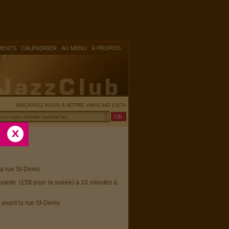
|
|
|
MENTS
CALENDRIER
AU MENU
À PROPOS
INSCRIVEZ-VOUS À NOTRE «MAILING LIST»
la rue St-Denis.
ayante (15$ pour la soirée) à 10 minutes à
 avant la rue St-Denis