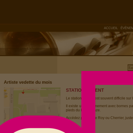
|
ACCUEIL
ÉVÈNE
Artiste vedette du mois
STATIONNEMENT
Le stationnement est souvent difficile sur 
Il existe un stationnement avec bornes p
pieds du Dièse Onze.
Accédez par la rue Roy ou Cherrier, juste