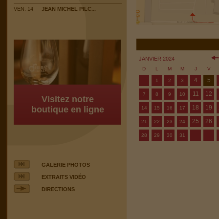
VEN. 14
JEAN MICHEL PILC...
JANVIER 2024
D
L
M
M
J
V
4
5
1
2
3
11
12
7
8
9
10
Visitez notre
18
19
boutique en ligne
14
15
16
17
25
26
21
22
23
24
28
29
30
31
GALERIE PHOTOS
EXTRAITS VIDÉO
DIRECTIONS