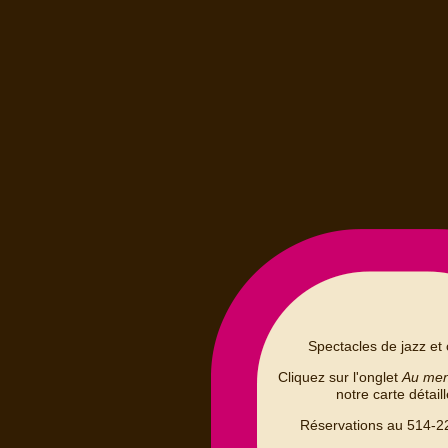
Spectacles de jazz et 
Cliquez sur l'onglet
Au me
notre carte détail
Réservations au 514-2