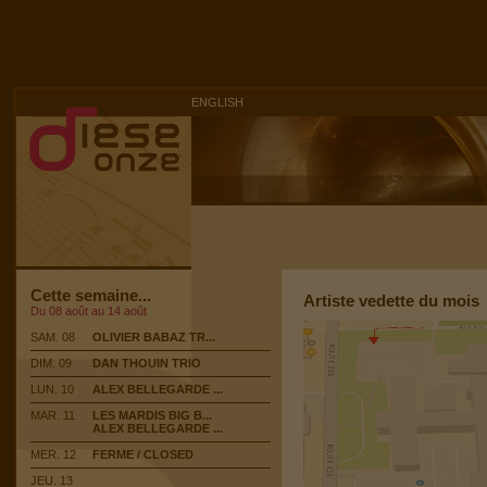
ENGLISH
Cette semaine...
Artiste vedette du mois
Du 08 août au 14 août
SAM. 08
OLIVIER BABAZ TR...
DIM. 09
DAN THOUIN TRIO
LUN. 10
ALEX BELLEGARDE ...
MAR. 11
LES MARDIS BIG B...
ALEX BELLEGARDE ...
MER. 12
FERME / CLOSED
JEU. 13