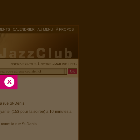
|
|
|
MENTS
CALENDRIER
AU MENU
À PROPOS
INSCRIVEZ-VOUS À NOTRE «MAILING LIST»
la rue St-Denis.
ayante (15$ pour la soirée) à 10 minutes à
 avant la rue St-Denis