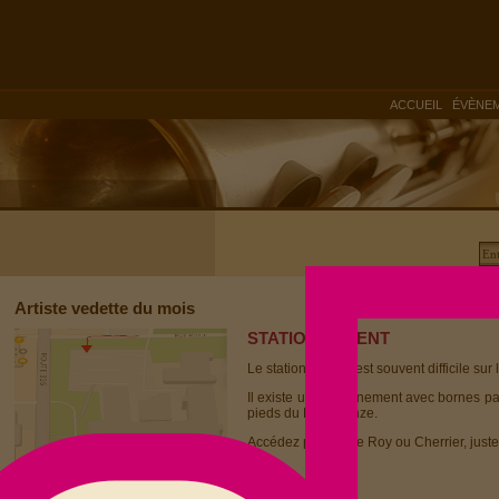
|
ACCUEIL
ÉVÈNE
Artiste vedette du mois
STATIONNEMENT
Le stationnement est souvent difficile sur 
Il existe un stationnement avec bornes p
pieds du Dièse Onze.
Accédez par la rue Roy ou Cherrier, juste