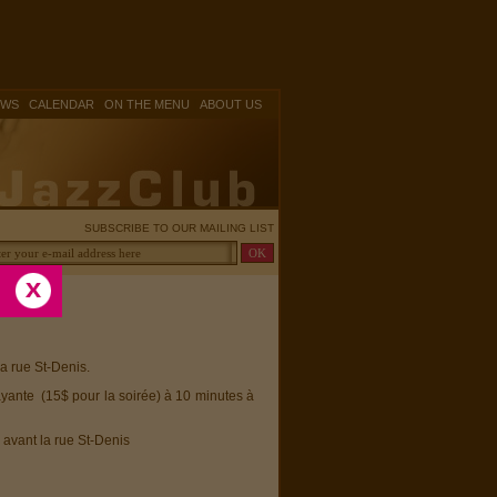
|
|
|
OWS
CALENDAR
ON THE MENU
ABOUT US
SUBSCRIBE TO OUR MAILING LIST
la rue St-Denis.
ayante (15$ pour la soirée) à 10 minutes à
 avant la rue St-Denis