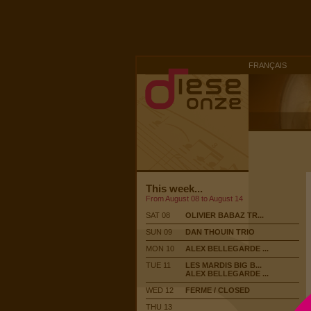
FRANÇAIS
This week...
From August 08 to August 14
SAT 08
OLIVIER BABAZ TR...
SUN 09
DAN THOUIN TRIO
MON 10
ALEX BELLEGARDE ...
TUE 11
LES MARDIS BIG B...
ALEX BELLEGARDE ...
WED 12
FERME / CLOSED
THU 13