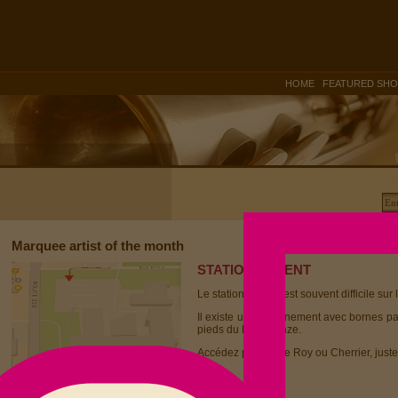
|
HOME
FEATURED SH
Marquee artist of the month
STATIONNEMENT
Le stationnement est souvent difficile sur 
Il existe un stationnement avec bornes p
pieds du Dièse Onze.
Accédez par la rue Roy ou Cherrier, juste