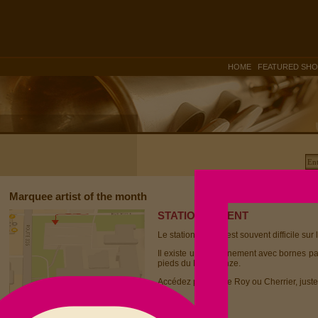
|
HOME
FEATURED SH
Marquee artist of the month
STATIONNEMENT
Le stationnement est souvent difficile sur 
Il existe un stationnement avec bornes p
pieds du Dièse Onze.
Accédez par la rue Roy ou Cherrier, juste