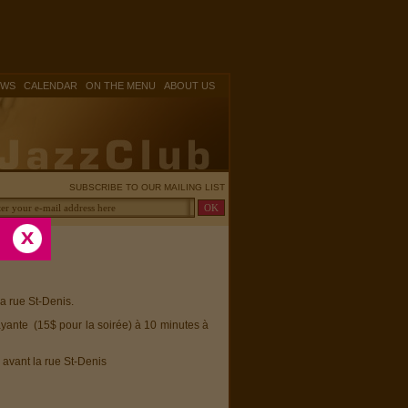
|
|
|
OWS
CALENDAR
ON THE MENU
ABOUT US
SUBSCRIBE TO OUR MAILING LIST
la rue St-Denis.
ayante (15$ pour la soirée) à 10 minutes à
 avant la rue St-Denis