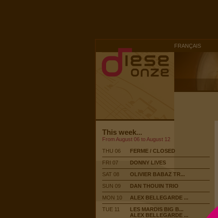
FRANÇAIS
This week...
From August 06 to August 12
THU 06
FERME / CLOSED
FRI 07
DONNY LIVES
SAT 08
OLIVIER BABAZ TR...
SUN 09
DAN THOUIN TRIO
MON 10
ALEX BELLEGARDE ...
TUE 11
LES MARDIS BIG B...
ALEX BELLEGARDE ...