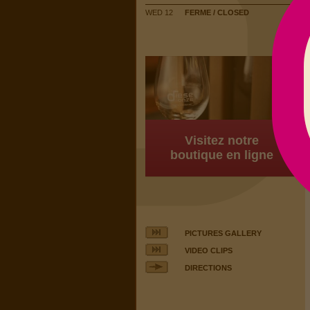
WED 12
FERME / CLOSED
Visitez notre
boutique en ligne
PICTURES GALLERY
VIDEO CLIPS
DIRECTIONS