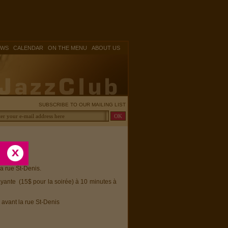
|
|
|
OWS
CALENDAR
ON THE MENU
ABOUT US
SUBSCRIBE TO OUR MAILING LIST
la rue St-Denis.
ayante (15$ pour la soirée) à 10 minutes à
 avant la rue St-Denis