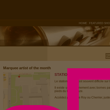
|
HOME
FEATURED SH
Marquee artist of the month
STATIONNEMENT
Le stationnement est souvent difficile sur 
Il existe un stationnement avec bornes p
pieds du Dièse Onze.
Accédez par la rue Roy ou Cherrier, juste