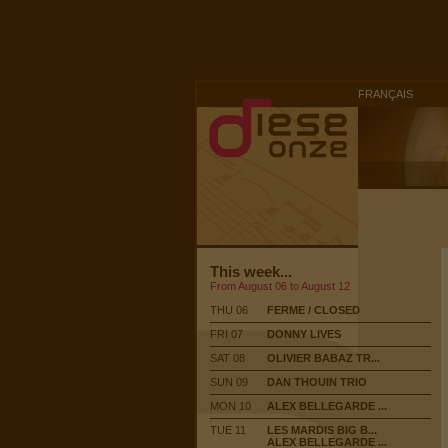
FRANÇAIS
This week...
From August 06 to August 12
THU 06
FERME / CLOSED
FRI 07
DONNY LIVES
SAT 08
OLIVIER BABAZ TR...
SUN 09
DAN THOUIN TRIO
MON 10
ALEX BELLEGARDE ...
TUE 11
LES MARDIS BIG B...
ALEX BELLEGARDE ...