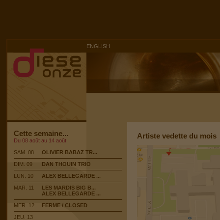
ENGLISH
Cette semaine...
Artiste vedette du mois
Du 08 août au 14 août
SAM. 08
OLIVIER BABAZ TR...
DIM. 09
DAN THOUIN TRIO
LUN. 10
ALEX BELLEGARDE ...
MAR. 11
LES MARDIS BIG B...
ALEX BELLEGARDE ...
MER. 12
FERME / CLOSED
JEU. 13