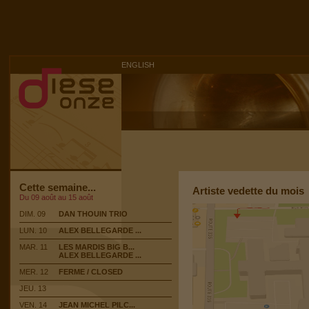
ENGLISH
Cette semaine...
Artiste vedette du mois
Du 09 août au 15 août
DIM. 09
DAN THOUIN TRIO
LUN. 10
ALEX BELLEGARDE ...
MAR. 11
LES MARDIS BIG B...
ALEX BELLEGARDE ...
MER. 12
FERME / CLOSED
JEU. 13
VEN. 14
JEAN MICHEL PILC...