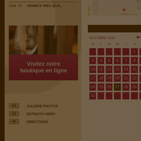
SAM. 15
YANNICK RIEU QUA...
OCTOBRE 2010
D
L
M
M
J
V
1
3
4
5
6
7
8
Visitez notre
10
11
12
13
14
15
boutique en ligne
17
18
19
20
21
22
24
25
26
27
28
29
31
GALERIE PHOTOS
EXTRAITS VIDÉO
DIRECTIONS