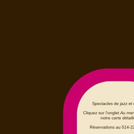
Spectacles de jazz et 
Cliquez sur l'onglet
Au me
notre carte détail
Réservations au 514-2