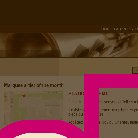
|
HOME
FEATURED SH
Marquee artist of the month
STATIONNEMENT
Le stationnement est souvent difficile sur 
Il existe un stationnement avec bornes p
pieds du Dièse Onze.
Accédez par la rue Roy ou Cherrier, juste