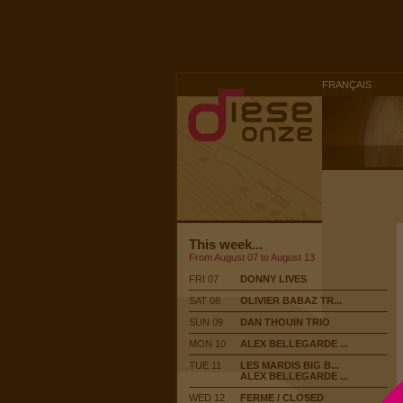
FRANÇAIS
This week...
From August 07 to August 13
FRI 07
DONNY LIVES
SAT 08
OLIVIER BABAZ TR...
SUN 09
DAN THOUIN TRIO
MON 10
ALEX BELLEGARDE ...
TUE 11
LES MARDIS BIG B...
ALEX BELLEGARDE ...
WED 12
FERME / CLOSED