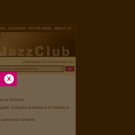
|
|
|
OWS
CALENDAR
ON THE MENU
ABOUT US
SUBSCRIBE TO OUR MAILING LIST
la rue St-Denis.
ayante (15$ pour la soirée) à 10 minutes à
 avant la rue St-Denis