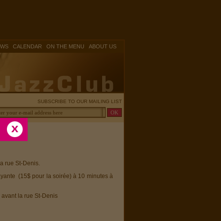
|
|
|
OWS
CALENDAR
ON THE MENU
ABOUT US
SUBSCRIBE TO OUR MAILING LIST
la rue St-Denis.
ayante (15$ pour la soirée) à 10 minutes à
 avant la rue St-Denis