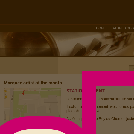
|
HOME
FEATURED SH
Marquee artist of the month
STATIONNEMENT
Le stationnement est souvent difficile sur 
Il existe un stationnement avec bornes p
pieds du Dièse Onze.
Accédez par la rue Roy ou Cherrier, juste