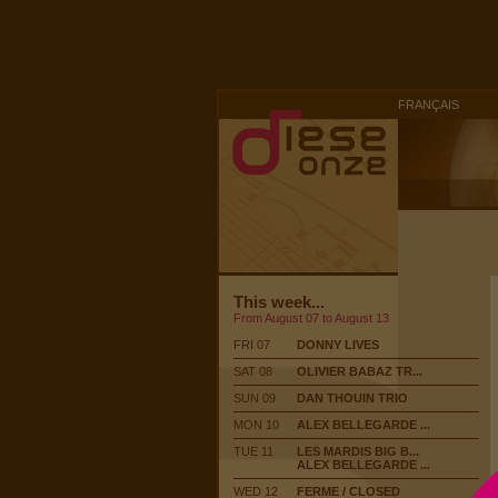
FRANÇAIS
This week...
From August 07 to August 13
FRI 07
DONNY LIVES
SAT 08
OLIVIER BABAZ TR...
SUN 09
DAN THOUIN TRIO
MON 10
ALEX BELLEGARDE ...
TUE 11
LES MARDIS BIG B...
ALEX BELLEGARDE ...
WED 12
FERME / CLOSED