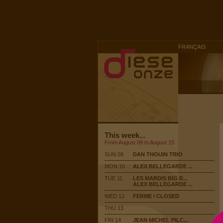
FRANÇAIS
This week...
From August 09 to August 15
SUN 09
DAN THOUIN TRIO
MON 10
ALEX BELLEGARDE ...
TUE 11
LES MARDIS BIG B...
ALEX BELLEGARDE ...
WED 12
FERME / CLOSED
THU 13
FRI 14
JEAN MICHEL PILC...