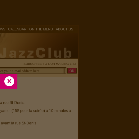
|
|
|
OWS
CALENDAR
ON THE MENU
ABOUT US
SUBSCRIBE TO OUR MAILING LIST
la rue St-Denis.
ayante (15$ pour la soirée) à 10 minutes à
 avant la rue St-Denis