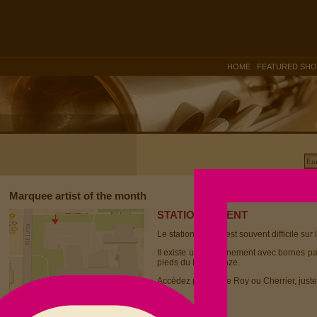
|
HOME
FEATURED SH
Marquee artist of the month
STATIONNEMENT
Le stationnement est souvent difficile sur 
Il existe un stationnement avec bornes p
pieds du Dièse Onze.
Accédez par la rue Roy ou Cherrier, juste