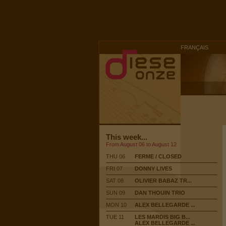
FRANÇAIS
This week...
From August 06 to August 12
THU 06
FERME / CLOSED
FRI 07
DONNY LIVES
SAT 08
OLIVIER BABAZ TR...
SUN 09
DAN THOUIN TRIO
MON 10
ALEX BELLEGARDE ...
TUE 11
LES MARDIS BIG B...
ALEX BELLEGARDE ...