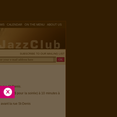
|
|
|
OWS
CALENDAR
ON THE MENU
ABOUT US
SUBSCRIBE TO OUR MAILING LIST
la rue St-Denis.
ayante (15$ pour la soirée) à 10 minutes à
 avant la rue St-Denis