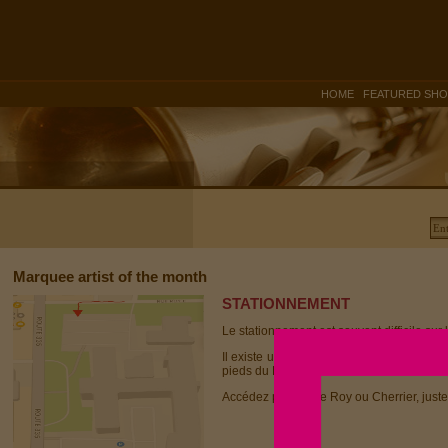
|
HOME
FEATURED SH
Marquee artist of the month
STATIONNEMENT
Le stationnement est souvent difficile sur 
Il existe un stationnement avec bornes p
pieds du Dièse Onze.
Accédez par la rue Roy ou Cherrier, juste