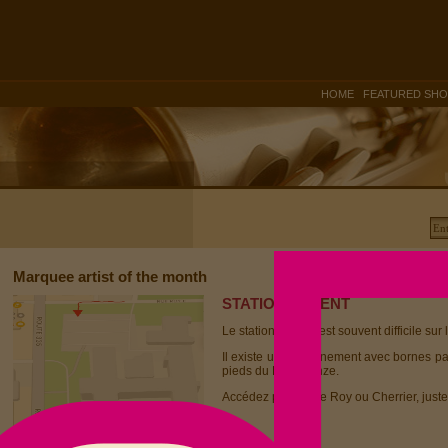
|
HOME
FEATURED SH
Marquee artist of the month
STATIONNEMENT
Le stationnement est souvent difficile sur 
Il existe un stationnement avec bornes p
pieds du Dièse Onze.
Accédez par la rue Roy ou Cherrier, juste