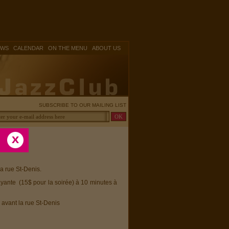
|
|
|
OWS
CALENDAR
ON THE MENU
ABOUT US
SUBSCRIBE TO OUR MAILING LIST
la rue St-Denis.
ayante (15$ pour la soirée) à 10 minutes à
 avant la rue St-Denis