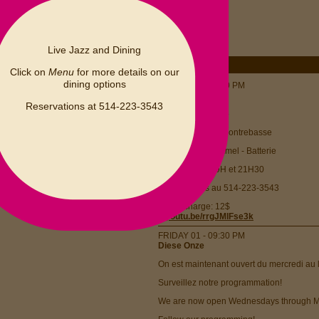
Live Jazz and Dining
Click on
Menu
for more details on our
dining options
FRIDAY 01 - 07:00 PM
APRIL 2022
Kate Wyatt Trio
S
M
T
W
T
F
S
Reservations at 514-223-3543
Kate Wyatt - Piano
1
2
Adrian Vedady - Contrebasse
6
7
8
9
3
4
5
Louis-Vincent Hamel - Batterie
13
14
15
16
10
11
12
Spectacles à 19H et 21H30
20
21
22
23
17
18
19
Réservations au 514-223-3543
27
28
29
30
24
25
26
Cover charge: 12$
>
youtu.be/rrgJMlFse3k
FRIDAY 01 - 09:30 PM
Diese Onze
On est maintenant ouvert du mercredi au l
Surveillez notre programmation!
We are now open Wednesdays through M