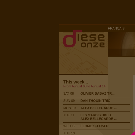
FRANÇAIS
This week...
From August 08 to August 14
SAT 08
OLIVIER BABAZ TR...
SUN 09
DAN THOUIN TRIO
MON 10
ALEX BELLEGARDE ...
TUE 11
LES MARDIS BIG B...
ALEX BELLEGARDE ...
WED 12
FERME / CLOSED
THU 13