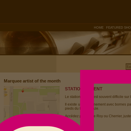
|
HOME
FEATURED SH
Marquee artist of the month
STATIONNEMENT
Le stationnement est souvent difficile sur 
Il existe un stationnement avec bornes p
pieds du Dièse Onze.
Accédez par la rue Roy ou Cherrier, juste