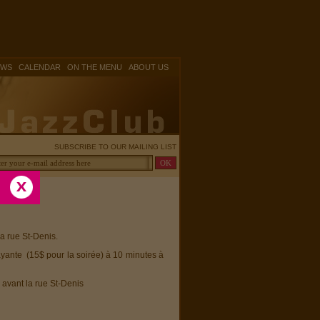
|
|
|
OWS
CALENDAR
ON THE MENU
ABOUT US
SUBSCRIBE TO OUR MAILING LIST
la rue St-Denis.
ayante (15$ pour la soirée) à 10 minutes à
 avant la rue St-Denis