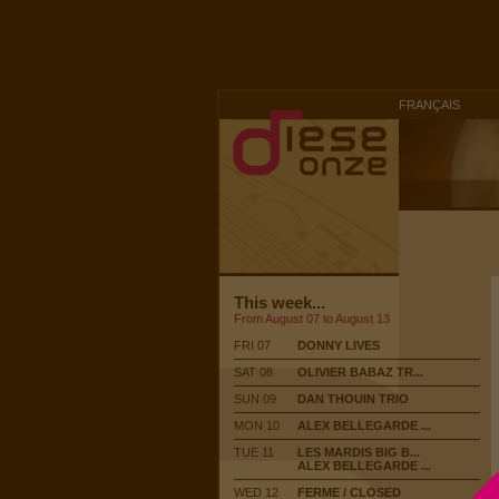
FRANÇAIS
This week...
From August 07 to August 13
FRI 07
DONNY LIVES
SAT 08
OLIVIER BABAZ TR...
SUN 09
DAN THOUIN TRIO
MON 10
ALEX BELLEGARDE ...
TUE 11
LES MARDIS BIG B...
ALEX BELLEGARDE ...
WED 12
FERME / CLOSED