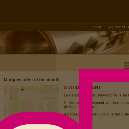
|
HOME
FEATURED SH
Marquee artist of the month
STATIONNEMENT
Le stationnement est souvent difficile sur 
Il existe un stationnement avec bornes p
pieds du Dièse Onze.
Accédez par la rue Roy ou Cherrier, juste