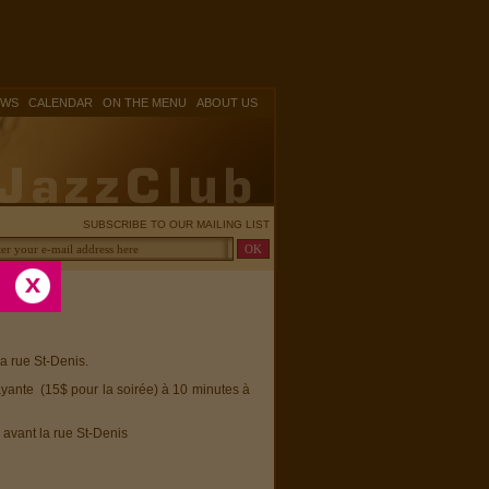
|
|
|
OWS
CALENDAR
ON THE MENU
ABOUT US
SUBSCRIBE TO OUR MAILING LIST
la rue St-Denis.
ayante (15$ pour la soirée) à 10 minutes à
 avant la rue St-Denis