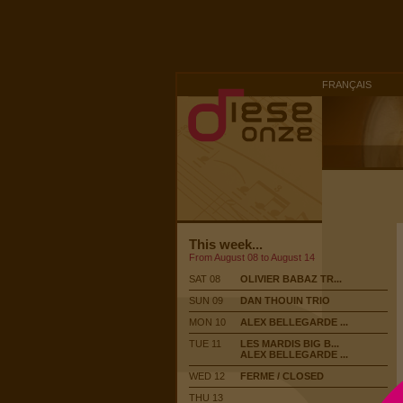
FRANÇAIS
This week...
From August 08 to August 14
SAT 08
OLIVIER BABAZ TR...
SUN 09
DAN THOUIN TRIO
MON 10
ALEX BELLEGARDE ...
TUE 11
LES MARDIS BIG B...
ALEX BELLEGARDE ...
WED 12
FERME / CLOSED
THU 13