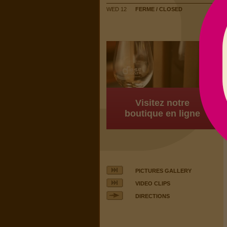
WED 12
FERME / CLOSED
Visitez notre
boutique en ligne
PICTURES GALLERY
VIDEO CLIPS
DIRECTIONS