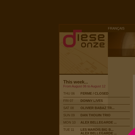
FRANÇAIS
This week...
From August 06 to August 12
THU 06
FERME / CLOSED
FRI 07
DONNY LIVES
SAT 08
OLIVIER BABAZ TR...
SUN 09
DAN THOUIN TRIO
MON 10
ALEX BELLEGARDE ...
TUE 11
LES MARDIS BIG B...
ALEX BELLEGARDE ...