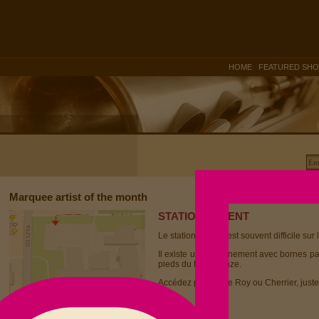
|
HOME
FEATURED SH
Marquee artist of the month
STATIONNEMENT
Le stationnement est souvent difficile sur 
Il existe un stationnement avec bornes p
pieds du Dièse Onze.
Accédez par la rue Roy ou Cherrier, juste