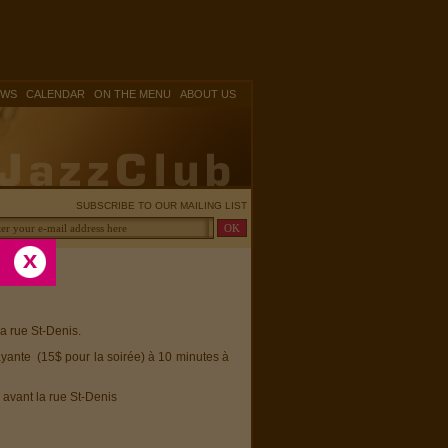
|
|
|
OWS
CALENDAR
ON THE MENU
ABOUT US
SUBSCRIBE TO OUR MAILING LIST
la rue St-Denis.
ayante (15$ pour la soirée) à 10 minutes à
 avant la rue St-Denis