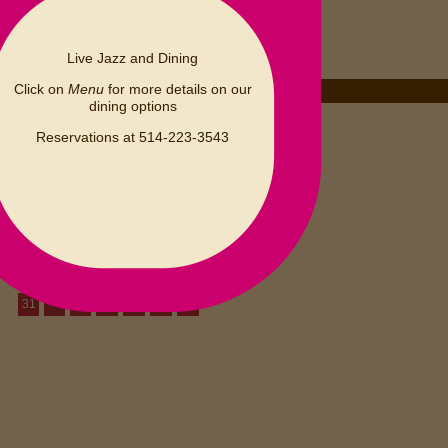
Live Jazz and Dining
Click on
Menu
for more details on our
dining options
WEDNESDAY 13
MAY 2026
Reservations at 514-223-3543
S
M
T
W
T
F
S
1
2
3
7
4
5
6
8
9
10
14
15
16
11
12
13
17
21
22
18
19
20
23
24
28
29
30
25
26
27
31