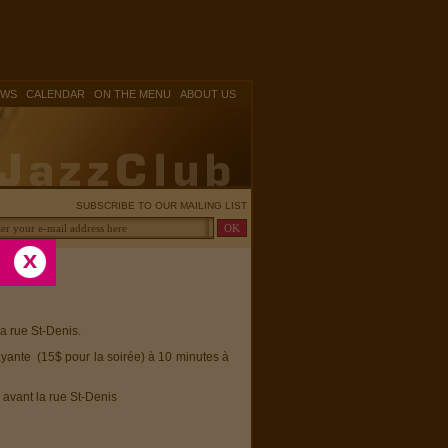
|
|
|
OWS
CALENDAR
ON THE MENU
ABOUT US
SUBSCRIBE TO OUR MAILING LIST
la rue St-Denis.
ayante (15$ pour la soirée) à 10 minutes à
 avant la rue St-Denis