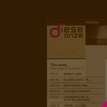
FRANÇAIS
This week...
From August 07 to August 13
FRI 07
DONNY LIVES
SAT 08
OLIVIER BABAZ TR...
SUN 09
DAN THOUIN TRIO
MON 10
ALEX BELLEGARDE ...
TUE 11
LES MARDIS BIG B...
ALEX BELLEGARDE ...
WED 12
FERME / CLOSED