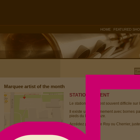
|
HOME
FEATURED SH
Marquee artist of the month
STATIONNEMENT
Le stationnement est souvent difficile sur 
Il existe un stationnement avec bornes p
pieds du Dièse Onze.
Accédez par la rue Roy ou Cherrier, juste